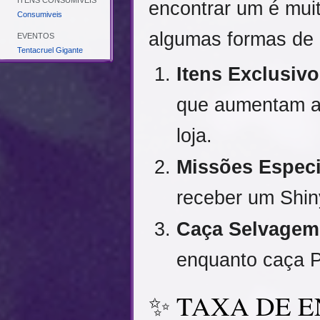
ITENS CONSUMIVEIS
encontrar um é muit
Consumiveis
algumas formas de
EVENTOS
Tentacruel Gigante
Itens Exclusiv
que aumentam a 
loja.
Missões Especi
receber um Shi
Caça Selvagem
enquanto caça 
✨ TAXA DE 