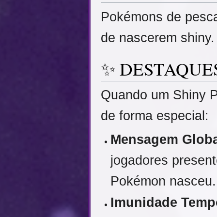
Pokémons de pesca
de nascerem shiny.
✨ DESTAQUE
Quando um Shiny P
de forma especial:
Mensagem Globa
jogadores presen
Pokémon nasceu.
Imunidade Temp