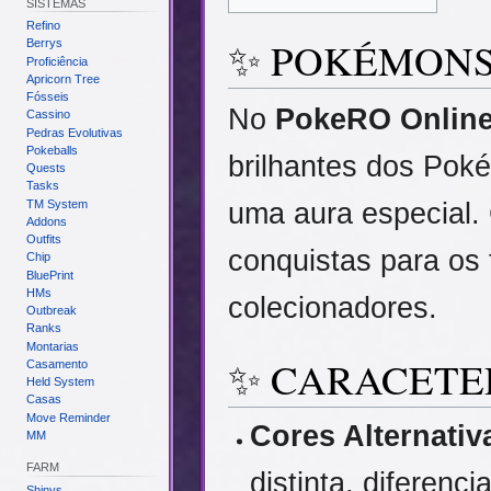
SISTEMAS
Refino
✨ POKÉMONS
Berrys
Proficiência
Apricorn Tree
Fósseis
No
PokeRO Onlin
Cassino
Pedras Evolutivas
Pokeballs
brilhantes dos Pok
Quests
Tasks
uma aura especial.
TM System
Addons
Outfits
conquistas para os
Chip
BluePrint
HMs
colecionadores.
Outbreak
Ranks
Montarias
✨ CARACETE
Casamento
Held System
Casas
Move Reminder
Cores Alternativ
MM
FARM
distinta, diferenc
Shinys